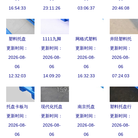
盘的首选
16:54:33
——编号
23:11:26
03:06:37
20:46:08
6012116
塑料托盘
1111九脚
网格式塑料
井陉塑料托
现代物流与
更新时间：
网格塑料托
更新时间：
更新时间：
托盘 现代
盘价格与选
更新时间：
仓储的环保
2026-08-
2026-08-
盘
仓储与物流
2026-08-
2026-08-
购指南
高效之选
06
06
的理想选择
06
06
12:32:03
14:09:20
16:32:33
07:24:03
托盘卡板与
现代化托盘
南京托盘
塑料托盘行
托盘的全面
更新时间：
全方位解读
更新时间：
冷链与智能
更新时间：
业网站建设
更新时间：
2026-08-
解析 功
塑料托盘报
2026-08-
制造领域的
2026-08-
与运营全攻
2026-08-
能、选择与
06
价及厂家推
06
运输根基
06
06
略