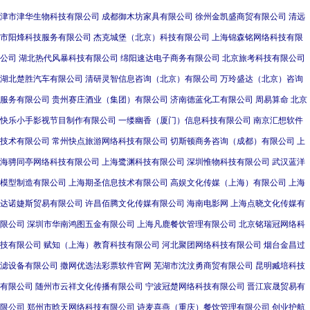
津市津华生物科技有限公司
成都御木坊家具有限公司
徐州金凯盛商贸有限公司
清远
市阳烽科技服务有限公司
杰克城堡（北京）科技有限公司
上海锦森铭网络科技有限
公司
湖北热代风暴科技有限公司
绵阳速达电子商务有限公司
北京旅考科技有限公司
湖北楚胜汽车有限公司
清研灵智信息咨询（北京）有限公司
万玲盛达（北京）咨询
服务有限公司
贵州赛庄酒业（集团）有限公司
济南德蓝化工有限公司
周易算命
北京
快乐小手影视节目制作有限公司
一缕幽香（厦门）信息科技有限公司
南京汇想软件
技术有限公司
常州快点旅游网络科技有限公司
切斯顿商务咨询（成都）有限公司
上
海骋同亭网络科技有限公司
上海鹭渊科技有限公司
深圳惟物科技有限公司
武汉蓝洋
模型制造有限公司
上海期圣信息技术有限公司
高娱文化传媒（上海）有限公司
上海
达诺婕斯贸易有限公司
许昌佰腾文化传媒有限公司
海南电影网
上海点晓文化传媒有
限公司
深圳市华南鸿图五金有限公司
上海凡鹿餐饮管理有限公司
北京铭瑞冠网络科
技有限公司
赋知（上海）教育科技有限公司
河北聚团网络科技有限公司
烟台金昌过
滤设备有限公司
撒网优选法彩票软件官网
芜湖市沈汶勇商贸有限公司
昆明臧培科技
有限公司
随州市云祥文化传播有限公司
宁波冠楚网络科技有限公司
晋江宸晟贸易有
限公司
郑州市晗天网络科技有限公司
诗麦喜燕（重庆）餐饮管理有限公司
创业护航