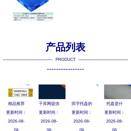
产品列表
PRODUCT
----------------
精品推荐
千库网提供
田字托盘的
托盘是什
力扬塑料托
更新时间：
高清托盘木
更新时间：
制作方法与
更新时间：
么？托盘的
更新时间：
盘生产厂家
2026-08-
餐盘实物素
2026-08-
2026-08-
实用指南
2026-08-
分类详解
——品质托
06
材免费下载
06
06
06